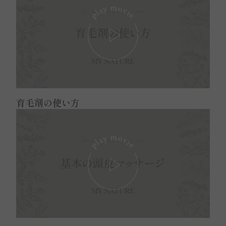
Play: Keynote (Google I/O '1
育毛剤の使い方
Play: Keynote (Google I/O '1