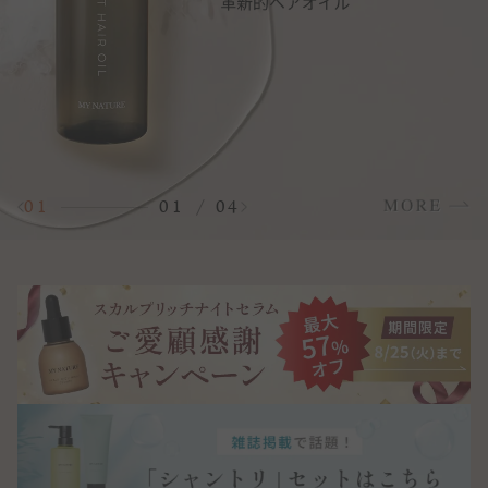
ー
スター
スカルプリッチナイト
ヘアトリートメント
セラム
01
01
04
02
02
03
03
04
04
やわらかヘッドスパブ
やわらぐクッションブ
ラシ
ラシ
ミルキーシフト ヘアオ
オールインワンカラー
イル
トリートメント（白髪