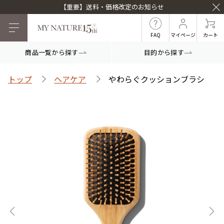
【重要】送料・価格改定のお知らせ
FAQ
マイページ
カート
商品一覧から探す
目的から探す
目的から探す
トップ
ヘアケア
やわらぐクッションブラシ
マイナチュレシリーズ
マイナチュレ薬用育毛剤
頭皮ケア
ヘアケア
白髪ケア
インナーケア
薬用スカルプシャンプ
スカルプフローラブー