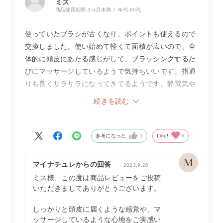
ミス
商品使用期間:
3ヵ月未満
年代:
60代
使っていたブラシが古くなり、ポイントも使えるので
交換しました。使い始めて軽くて面積が広いので、全
体的に頭皮にあたる感じがして、ブラッシングするた
びにマッサージしているようで気持ちいいです。指通
りも良くサラサラになってきてるようです。静電気や
摩擦から守るという事なので、朝晩と続けて使いたい
続きを読む
です。頭皮が育っていくのが楽しみです
参考になった
1
Like!
0
マイナチュレからの回答
2023.9.20
ミス様、この度は商品レビューをご投稿
いただきましてありがとうございます。
しっかりと頭皮に届くような感覚や、マ
ッサージしているような心地をご実感い