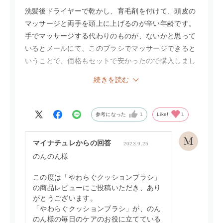
洗髪後ドライヤーで乾かし、育毛剤を付けて、頭皮の
マッサージと両手を頭上に上げるのが辛い年齢です。
手でマッサージする代わりのものが、ないかと思って
いるとメールにて、このブラシでマッサージできると
いうことで、価格もセットで安かったので購入しまし
た。木で横幅が普通のブラシより大きく櫛の部分がク
続きを読む
ッションになっていて、重くない。最初に、こめかみ
にあてゆっくりと円を描くように頭上めがけてマッサ
ージ出来ています。起床時にも使用し気持ち良いで
参考になった
1
Like!
1
す。
マイナチュレからの回答
2023.9.25
のんのん様
この度は「やわらぐクッションブラシ」
の商品レビューにご投稿いただき、あり
がとうございます。
「やわらぐクッションブラシ」が、のん
のん様の毎日のケアのお役に立てている