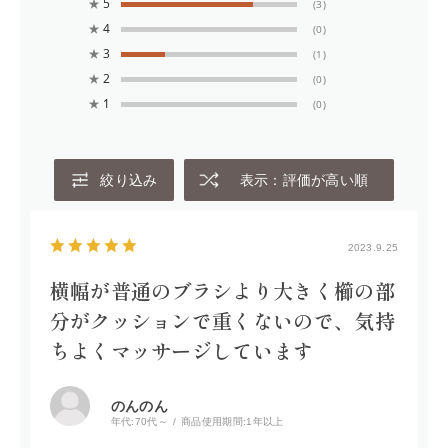
・頭皮をいためないよう、力の入れすぎにはご注意くださ
★
5
(3)
い。
★
4
(0)
・使用中、または使用後に頭皮に異常が現れたときは使用
★
3
(1)
を中止し、専門医等にご相談ください。
★
2
(0)
★
1
(0)
絞り込み
表示：評価が高い順
2023.9.25
横幅が普通のブラシより大きく櫛の部
分がクッションで重くないので、気持
ちよくマッサージしています
のんのん
年代:
70代～
商品使用期間:
1年以上