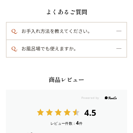
ブラシの面をつかって、頭皮全体をマッサージ。やさしく
やわらぐクッションブラシ
ゆっくり押し当てるように。
よくあるご質問
[サイズ]
・ブラッシングとして
全長25cm、幅83cm
毛先から頭頂部までやさしくとかします。無理に髪をと
Q.
お手入れ方法を教えてください。
かすと、毛先が絡み、ダメージの原因となるので注意しま
[素材]
A.
ブラシの汚れはやわらかい布などでふきとって
しょう。
ピン、ハンドル：竹 クッション：合成ゴム
Q.
お風呂場でも使えますか。
ください。水洗いは避け、濡れたときはそのま
ま放置せず陰干しして十分に乾かしてくださ
A.
[ご使用・お取り扱い上の注意]
天然素材のため耐水性が弱く、また空気穴から
やわらぐクッションブラシの使い方
い。
・台座（ゴム）部分に空気穴が一つありますが、突起が抜け
水が入るとカビや劣化の原因になりますので、
てるわけではありません。
浴室でのご使用や、水やお湯での丸洗いは避け
商品レビュー
・天然素材のため耐水性が弱く、また空気穴から水が入る
てください。
とカビや劣化の原因になりますので、浴室でのご使用や、
水やお湯での丸洗いは避けてください。
・汚れた場合は湿らせた布等で拭き、十分に乾燥させてか
4.5
Play: Keynote (Google I/O '1
らご使用ください。
・頭皮に傷、はれもの、湿疹等がある場合は使用をお控え
4
レビュー件数：
件
ください。