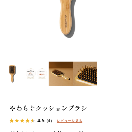
ー
スター
スカルプリッチナイト
ヘアトリートメント
セラム
やわらかヘッドスパブ
やわらぐクッションブ
ラシ
ラシ
やわらぐクッションブラシ
4.5
ミルキーシフト ヘアオ
オールインワンカラー
（4）
レビューを見る
イル
トリートメント（白髪