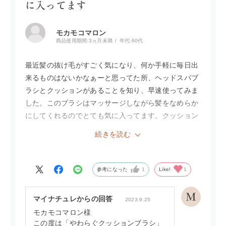
に入ってます
モカモコマロン
商品使用期間:
3ヵ月未満
年代:
60代
最近髪の抜け毛がすごく気になり、何か手軽に毎日出
来るものはないかなぁーと思ってた所、ヘッドスパブ
ラシとクッションがあることを知り、早速使ってみま
した。このブラシはマッサージしながら髪をなめらか
にしてくれるのでとても気に入ってます。クッション
ブラシも硬さもちょうど良くとても気持ちがいいで
続きを読む
す。
髪も最近艶が出てきた感じでとても気に入ってます。
参考になった
1
Like!
1
マイナチュレからの回答
2023.9.25
モカモコマロン様
この度は「やわらぐクッションブラシ」