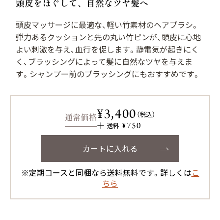
頭皮をほぐして、自然なツヤ髪へ
用）
頭皮マッサージに最適な、軽い竹素材のヘアブラシ。
弾力あるクッションと先の丸い竹ピンが、頭皮に心地
よい刺激を与え、血行を促します。静電気が起きにく
く、ブラッシングによって髪に自然なツヤを与えま
サプリメント シナジ
サプリメント オールイ
ー
ンワン
す。シャンプー前のブラッシングにもおすすめです。
¥3,400
マイナチュレシリーズ一覧
（税込）
通常価格
¥750
送料
カートに入れる
サポートアイテム一覧
※定期コースと同梱なら送料無料です。詳しくは
こ
ちら
お得なおまとめ定期コース