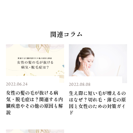
なりうるものを極力少なくしています。
ニルアルコール、ヘキサ（ヒドロキシステアリン酸／ステ
開封後は約3ヵ月以内を目安にご使用くださ
アリン酸／ロジン酸）ジペンタエリスリチル、ジステアリ
い。
トリートメントの方法
ルジモニウムクロリド、加水分解コーンスターチ、イソス
テアリルアルコール、イソプロパノール、グアーヒドロキ
保管の際は、極端に高温または低温の場所、直射
関連コラム
シプロピルトリモニウムクロリド、フェノキシエタノー
日光の当たる場所を避けてください。
ル、ステアリン酸グリセリル、マヨラナ葉油、ラベンダー
油、香料、アオモジ果実油、セイヨウネズ果実油、ベルガモ
ット果実油、ヒマワリ種子油、レモン果皮油、イタリアイ
トスギ葉／実／茎油、クエン酸Ｎａ、クエン酸、ホホバ種
Play: Keynote (Google I/O '1
子油、クランベアビシニカ種子油、ＢＧ、ペンチレングリ
コール、グルコノラクトン、ステアラミドプロピルジメチ
2022.06.24
2022.08.08
ルアミン、加水分解ダイズタンパク、セラミドＮＰ、ヒア
ルロン酸Ｎａ、シロキクラゲ多糖体、ローズマリー葉エキ
女性の髪の毛が抜ける病
生え際に短い毛が増えるの
気・脱毛症は？関連する内
はなぜ？切れ毛・薄毛の原
ス、フマル酸、水酸化Ｎａ、トコフェロール
臓疾患やその他の原因も解
因と女性のための対策ガイ
説
ド
[ご使用上の注意]
・頭皮に傷、はれもの、湿疹等異常のある場合は使わない
でください。