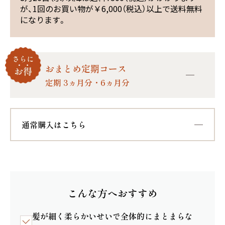
が、1回のお買い物が￥6,000（税込）以上で送料無料
になります。
おまとめ定期コース
定期 3ヵ月分・6ヵ月分
定期コース
送料無料
通常購入はこちら
定期コース（3ヵ月分おまとめ）
¥3,870
5％OFF
毎回300ポイント付与
（税込）
通常価格
¥750
送料
¥9,480
定期価格
（税込）
こんな方へおすすめ
カートに入れる
カートに入れる
髪が細く柔らかいせいで全体的にまとまらな
※定期コースと同梱なら送料無料です。詳しくは
こ