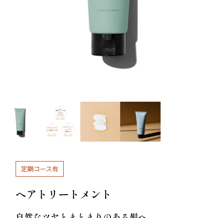
ー
スター
スカルプリッチナイト
ヘアトリートメント
セラム
やわらかヘッドスパブ
やわらぐクッションブ
ラシ
ラシ
定期コース有
ヘアトリートメント
ミルキーシフト ヘアオ
オールインワンカラー
イル
トリートメント（白髪
自然なツヤとまとまりのある髪へ