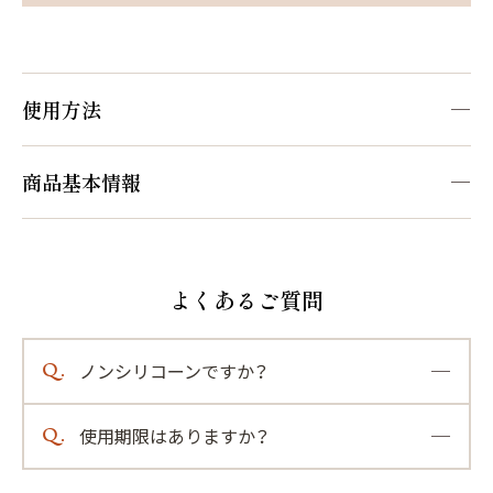
使用方法
STEP1
全体に塗布
商品基本情報
[販売名]
シャンプー後軽く水気をきり、髪の長さに応じて適量を
マイナチュレ トリートメントＡ４
とり、毛先から髪全体になじませます。
※なじませた後に10分間ヘアパックをされるとなお良い
よくあるご質問
[内容量]
です。
200g（約1ヵ月分）
Q.
ノンシリコーンですか？
STEP2
[全成分]
A.
マイナチュレヘアトリートメントはノンシリコ
水、グリセリン、ステアリルアルコール、セテアリルアル
念入りにすすぐ
Q.
使用期限はありますか？
ーンです。
コール、トリエチルヘキサノイン、（水添ヒマシ油／セバ
敏感肌の方でもお使いいただけるよう、負担に
A.
シン酸）コポリマー、ベヘントリモニウムクロリド、ベヘ
未開封の状態で約3年間です。
すすぎ残しがないよう、しっかりすすぎます。