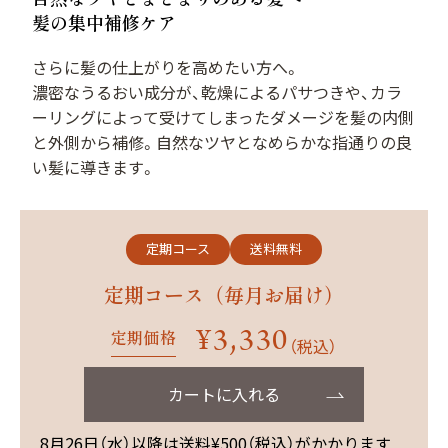
用）
髪の集中補修ケア
さらに髪の仕上がりを高めたい方へ。
濃密なうるおい成分が、乾燥によるパサつきや、カラ
ーリングによって受けてしまったダメージを髪の内側
サプリメント シナジ
サプリメント オールイ
と外側から補修。自然なツヤとなめらかな指通りの良
ー
ンワン
い髪に導きます。
マイナチュレシリーズ一覧
定期コース
送料無料
定期コース（毎月お届け）
サポートアイテム一覧
¥3,330
定期価格
（税込）
カートに入れる
お得なおまとめ定期コース
8月26日（水）以降は送料¥500（税込）がかかります