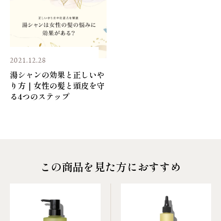
・使用中や使用後に、赤み、はれ、かゆみ、刺激等の異常が
現れたときは、使用を中止し、皮膚科専門医等へご相談く
ださい。そのまま使用を続けると症状が悪化することが
あります。
・目に入ったときは、直ちに洗い流してください。
2021.12.28
・極端に高温または低温の場所、直射日光のあたる場所に
湯シャンの効果と正しいや
保管しないでください。
り方｜女性の髪と頭皮を守
る4つのステップ
この商品を見た方におすすめ