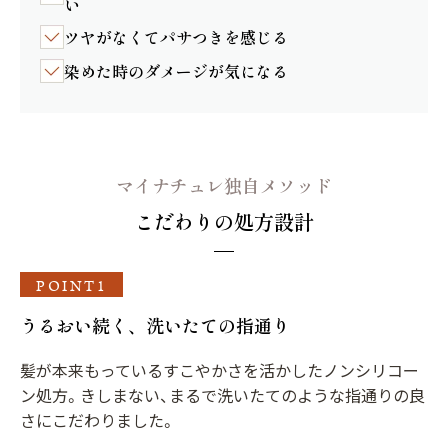
い
ちら
ツヤがなくてパサつきを感じる
定期コース
送料無料
染めた時のダメージが気になる
定期コース（6ヵ月分おまとめ）
8％OFF
毎回500ポイント付与
¥18,360
マイナチュレ独自メソッド
定期価格
（税込）
こだわりの処方設計
カートに入れる
POINT1
おまとめ定期とは？
うるおい続く、洗いたての指通り
髪が本来もっているすこやかさを活かしたノンシリコー
ン処方。きしまない、まるで洗いたてのような指通りの良
さにこだわりました。