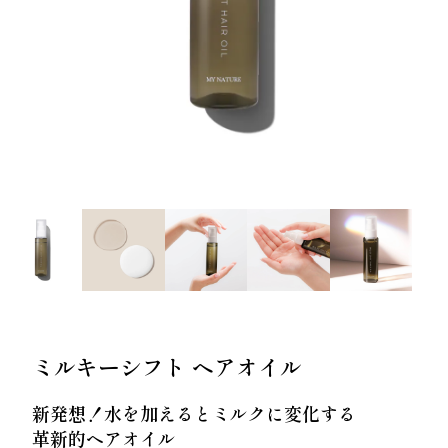
ー
スター
スカルプリッチナイト
ヘアトリートメント
セラム
やわらかヘッドスパブ
やわらぐクッションブ
ラシ
ラシ
ミルキーシフト ヘアオイル
ミルキーシフト ヘアオ
オールインワンカラー
新発想！水を加えるとミルクに変化する
イル
トリートメント（白髪
革新的ヘアオイル