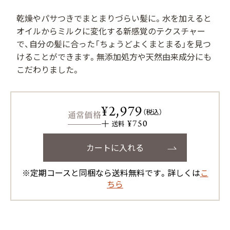
用）
乾燥やパサつきでまとまりづらい髪に。水を加えると
オイルからミルクに変化する新感覚のテクスチャー
で、自分の髪に合った「ちょうどよくまとまる」を見つ
けることができます。無添加処方や天然由来成分にも
サプリメント シナジ
サプリメント オールイ
こだわりました。
ー
ンワン
¥2,979
（税込）
通常価格
マイナチュレシリーズ一覧
¥750
送料
カートに入れる
サポートアイテム一覧
※定期コースと同梱なら送料無料です。詳しくは
こ
ちら
お得なおまとめ定期コース