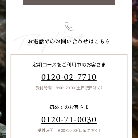
談ください。
・目に入ったときは、すぐに洗い流してください。
[使用量の目安]
・火気注意：室内空気を取り入れるファンヒーターを使用
〈ショートヘア〉
中の部屋で、つけたり乾かしたりしないでください。揮発
・オイル時：1-2プッシュ
性成分により、点火不良や消火の原因となることがあり
・ミルク時：1プッシュ＋水
お電話でのお問い合わせはこちら
ます。
〈ミディアムヘア〉
・オイル時：3-4プッシュ
・ミルク時：2プッシュ＋水
定期コースをご利用中のお客さま
〈ロングヘア〉
・オイル時：5-6プッシュ
0120-02-7710
・ミルク時：3プッシュ＋水
受付時間 9:00~20:00（土日祝日除く）
初めてのお客さま
0120-71-0030
受付時間 9:00~20:00（日曜は除く）