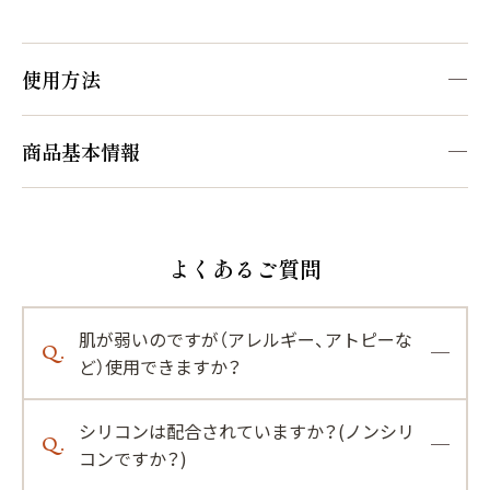
使用方法
STEP1
テクスチャを選ぶ
商品基本情報
[販売名]
ヘアオイルとしてお使いいただく場合はそのまま、ヘア
マイナチュレ ヘアオイル A１
ミルクとしてお使いいただく場合は水を加えてくださ
い。
よくあるご質問
[内容量]
100mL
STEP2
肌が弱いのですが（アレルギー、アトピーな
Q.
[全成分]
タオルドライする
ど）使用できますか？
パルミチン酸エチルヘキシル、オクチルドデカノール、シ
A.
マイナチュレ ミルキーシフト ヘアオイルは、お
クロペンタシロキサン、テトラオレイン酸ソルベス－３
洗髪後にやさしくタオルドライします。（乾いた髪にもお
シリコンは配合されていますか？(ノンシリ
肌が弱い方もご使用いただけます。頭皮や髪へ
Q.
０、ジメチコン、ダイマージリノール酸ダイマージリノレ
使いいただけます）
コンですか？)
の刺激や負担のないよう、化学成分を極力排除
イル、イソステアロイル加水分解ケラチン（羊毛）、（アブ