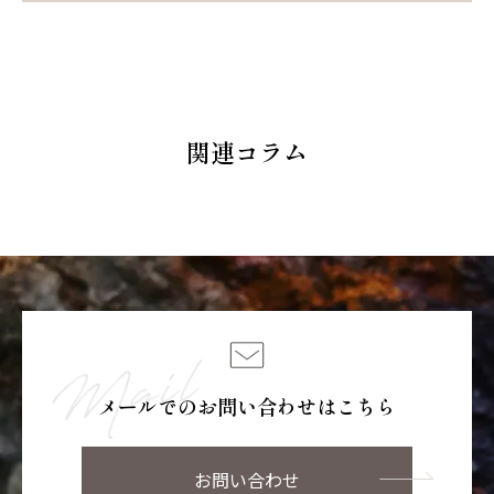
し、植物由来成分90％以上で作られておりま
A.
ラナ種子油／シナアブラギリ種子油）コポリマー、スクワ
はい、髪のまとまりを効果的にサポートするた
STEP3
す。また、安心してお使いいただけるよう、「パ
ラン、γ－ドコサラクトン、トリ（カプリル酸／カプリン
めに有効と判断し、シリコーンを配合していま
ッチテスト」も行っております。 しかし、個人差
塗布する
酸）グリセリル、アルガニアスピノサ核油、ホホバ種子油、
す。 今回配合されているシリコーン成分は、通
もございますため、心配な場合は使用前のパッ
ツバキ種子油、ハイブリッドヒマワリ油、オリーブ果実
常のシャンプーでリセットされますので、ご安
チテストをおすすめいたします。また、ご使用
油、セイヨウアブラナ種子油、マカデミア種子油、セラミ
心ください。 ※シリコーン成分は、髪をなめら
髪の必要な部分に適量塗布し、コームやブラシでやさし
中に赤み、はれ、かゆみが発生した場合は、すぐ
関連コラム
ドＥＯＰ、セラミドＮＧ、セラミドＮＰ、セラミドＡＧ、セ
かにし、ツヤ感を与えるだけでなく、乾燥から保
く髪になじませます
に使用を中止して、皮膚科専門医等にご相談く
ラミドＡＰ、水添レシチン、フィトステロールズ、イソノ
護する作用に優れています。
ださい。
ナン酸イソノニル、トコフェロール、テトラヘキシルデカ
STEP4
ン酸アスコルビル、イタリアイトスギ葉／実／茎油、オレ
ドライヤーする
ンジ油、ニオイテンジクアオイ油、パルマローザ油、ラベ
ンダー油、ローズマリー葉油
髪全体をドライヤーします。その後スタイリングで重ね
[ご使用上の注意]
づけしても。
・頭皮に傷、はれもの、湿疹等の異常があるときは使用し
ないでください。頭皮に異常が生じていないかよく注意
[使用方法]
メールでのお問い合わせはこちら
して使用してください。
適量を手に取り、中間〜毛先を中心に髪全体になじませ
・使用中や使用後に、刺激、色抜け（白斑等）、黒ずみ等の異
ます。水と混ぜてミルク状でもご使用できます。濡れた髪
常が現れたときは、使用を中止し、皮膚科専門医等へご相
お問い合わせ
にも、乾いた髪にもお使いいただけます。