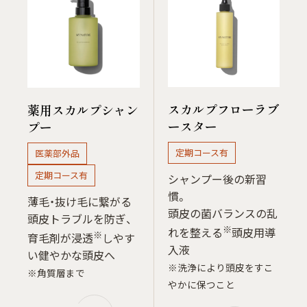
スカルプフローラブ
薬用スカルプシャン
ースター
プー
定期コース有
医薬部外品
定期コース有
シャンプー後の新習
慣。
薄毛・抜け毛に繋がる
頭皮の菌バランスの乱
頭皮トラブルを防ぎ、
※
れを整える
頭皮用導
※
育毛剤が浸透
しやす
入液
い健やかな頭皮へ
※洗浄により頭皮をすこ
※角質層まで
やかに保つこと