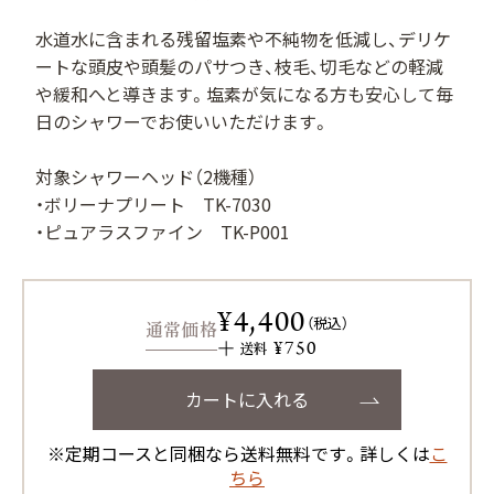
用）
水道水に含まれる残留塩素や不純物を低減し、デリケ
ートな頭皮や頭髪のパサつき、枝毛、切毛などの軽減
や緩和へと導きます。塩素が気になる方も安心して毎
日のシャワーでお使いいただけます。
サプリメント シナジ
サプリメント オールイ
ー
ンワン
対象シャワーヘッド（2機種）
・ボリーナプリート TK-7030
・ピュアラスファイン TK-P001
マイナチュレシリーズ一覧
¥4,400
（税込）
通常価格
¥750
サポートアイテム一覧
送料
カートに入れる
お得なおまとめ定期コース
※定期コースと同梱なら送料無料です。詳しくは
こ
ちら