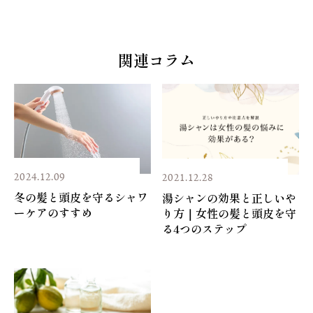
2人で使用:約1.5か月
3人で使用;約1カ月
※1人1日平均8分浴びた場合
関連コラム
[材質]
カートリッジ:ポリプロピレン、ポリエステル、ろ材:亜硫
酸カルシウム
[商品サイズ]
幅22mm･奥行22mm･高さ85mm
2024.12.09
2021.12.28
冬の髪と頭皮を守るシャワ
湯シャンの効果と正しいや
[その他]
ーケアのすすめ
り方｜女性の髪と頭皮を守
遊離残留塩素低減能力:約6000ℓ
る4つのステップ
除去対象物:残留塩素
[交換方法]対応シャワーヘッドの取扱説明書をご確認く
ださい。