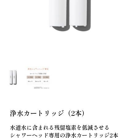
ー
スター
スカルプリッチナイト
ヘアトリートメント
セラム
やわらかヘッドスパブ
やわらぐクッションブ
ラシ
ラシ
浄水カートリッジ（2本）
ミルキーシフト ヘアオ
オールインワンカラー
水道水に含まれる残留塩素を低減させる
イル
トリートメント（白髪
シャワーヘッド専用の浄水カートリッジ2本