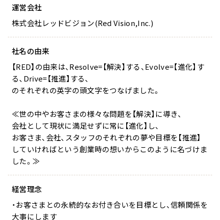
ー
スター
運営会社
株式会社レッドビジョン(Red Vision,Inc.)
社名の由来
スカルプリッチナイト
ヘアトリートメント
【RED】の由来は、Resolve=【解決】する、Evolve=【進化】す
セラム
る、Drive=【推進】する、
のそれぞれの英字の頭文字をつなげました。
≪世の中やお客さまの様々な問題を【解決】に導き、
会社として現状に満足せずに常に【進化】し、
やわらかヘッドスパブ
やわらぐクッションブ
お客さま、会社、スタッフのそれぞれの夢や目標を【推進】
ラシ
ラシ
していければという創業時の想いからこのように名づけま
した。≫
経営理念
ミルキーシフト ヘアオ
オールインワンカラー
・お客さまとの永続的なお付き合いを目標とし、信頼関係を
イル
トリートメント（白髪
大事にします