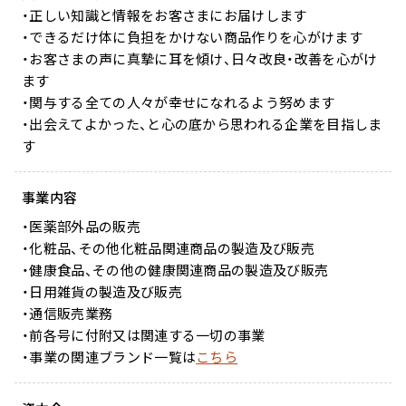
用）
・正しい知識と情報をお客さまにお届けします
・できるだけ体に負担をかけない商品作りを心がけます
・お客さまの声に真摯に耳を傾け、日々改良・改善を心がけ
ます
・関与する全ての人々が幸せになれるよう努めます
サプリメント シナジ
サプリメント オールイ
・出会えてよかった、と心の底から思われる企業を目指しま
ー
ンワン
す
事業内容
マイナチュレシリーズ一覧
・医薬部外品の販売
・化粧品、その他化粧品関連商品の製造及び販売
・健康食品、その他の健康関連商品の製造及び販売
サポートアイテム一覧
・日用雑貨の製造及び販売
・通信販売業務
・前各号に付附又は関連する一切の事業
・事業の関連ブランド一覧は
こちら
お得なおまとめ定期コース