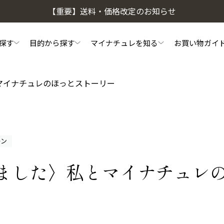
【重要】送料・価格改定のお知らせ
探す
目的から探す
マイナチュレを知る
お買い物ガイ
マイナチュレのほっとストーリー
頭皮・ヘアケア相談窓口
私たちのこだわり
初めての方へ
マイナチュレコラム
よくあるご質問
ご利用方法
会
頭皮ケア
ヘアケア
ーン
薬用スカルプシャンプー
スカルプフローラブース
ました〉私とマイナチュレ
ヘアトリートメント
やわらかヘッドスパブラ