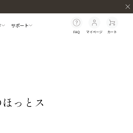
ド
サポート
FAQ
マイページ
カート
員特典について
セルフケア動画
お知らせ
マイナチュレシリーズ一覧
白髪ケア
インナーケア
ター
スカルプリッチナイトセラム
のほっとス
シ
やわらぐクッションブラシ