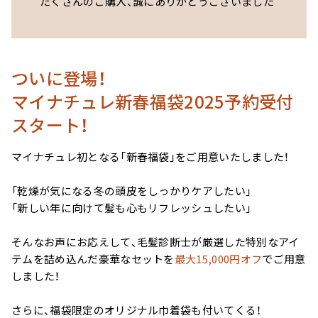
たくさんのご購入、誠にありがとうございました
用）
ついに登場！
サプリメント シナジ
サプリメント オールイ
マイナチュレ新春福袋2025予約受付
ー
ンワン
スタート！
マイナチュレ初となる「新春福袋」をご用意いたしました！
マイナチュレシリーズ一覧
「乾燥が気になる冬の頭皮をしっかりケアしたい」
「新しい年に向けて髪も心もリフレッシュしたい」
サポートアイテム一覧
そんなお声にお応えして、毛髪診断士が厳選した特別なアイ
テムを詰め込んだ豪華なセットを
最大15,000円オフ
でご用意
しました！
お得なおまとめ定期コース
さらに、福袋限定のオリジナル巾着袋も付いてくる！