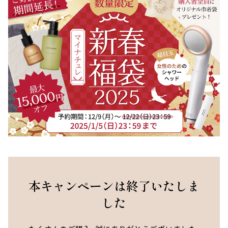
ー
スター
スカルプリッチナイト
ヘアトリートメント
セラム
やわらかヘッドスパブ
やわらぐクッションブ
ラシ
ラシ
本キャンペーンは終了いたしま
した
ミルキーシフト ヘアオ
オールインワンカラー
イル
トリートメント（白髪