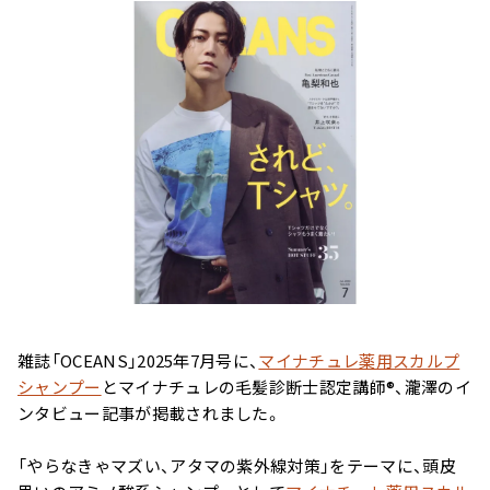
ー
スター
スカルプリッチナイト
ヘアトリートメント
セラム
やわらかヘッドスパブ
やわらぐクッションブ
ラシ
ラシ
雑誌「OCEANS」2025年7月号に、
マイナチュレ薬用スカルプ
シャンプー
とマイナチュレの毛髪診断士認定講師®、瀧澤のイ
ンタビュー記事が掲載されました。
ミルキーシフト ヘアオ
オールインワンカラー
「やらなきゃマズい、アタマの紫外線対策」をテーマに、頭皮
イル
トリートメント（白髪