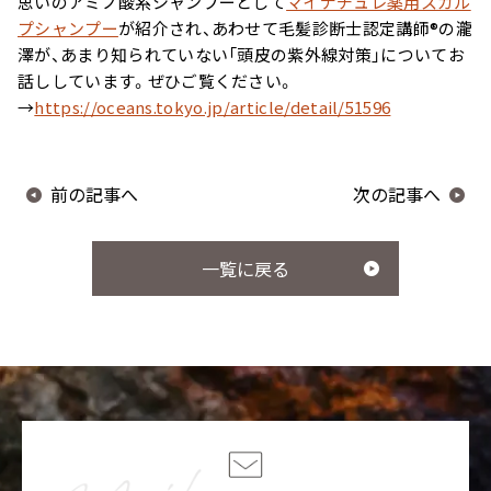
思いのアミノ酸系シャンプーとして
マイナチュレ薬用スカル
用）
プシャンプー
が紹介され、あわせて毛髪診断士認定講師®の瀧
澤が、あまり知られていない「頭皮の紫外線対策」についてお
話ししています。ぜひご覧ください。
→
https://oceans.tokyo.jp/article/detail/51596
サプリメント シナジ
サプリメント オールイ
ー
ンワン
前の記事へ
次の記事へ
マイナチュレシリーズ一覧
一覧に戻る
サポートアイテム一覧
お得なおまとめ定期コース