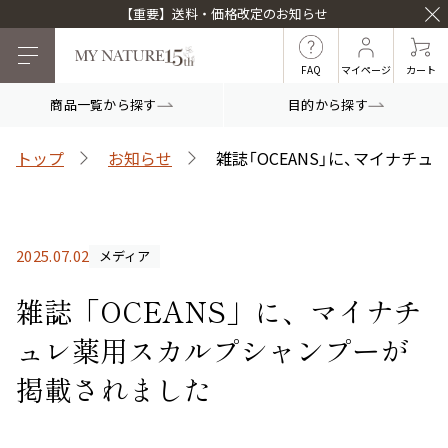
【重要】送料・価格改定のお知らせ
FAQ
マイページ
カート
商品一覧から探す
目的から探す
目的から探す
トップ
お知らせ
雑誌「OCEANS」に、マイナ
マイナチュレシリーズ
2025.07.02
メディア
マイナチュレ薬用育毛剤
頭皮ケア
ヘアケア
雑誌「OCEANS」に、マイナチ
ュレ薬用スカルプシャンプーが
掲載されました
白髪ケア
インナーケア
薬用スカルプシャンプ
スカルプフローラブー