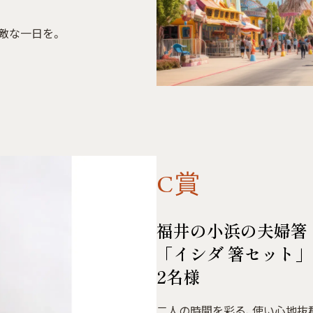
敵な一日を。
C賞
福井の小浜の夫婦箸
「イシダ 箸セット」
2名様
二人の時間を彩る、使い心地抜