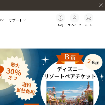
ド
サポート
FAQ
マイページ
カート
員特典について
セルフケア動画
お知らせ
マイナチュレシリーズ一覧
白髪ケア
インナーケア
ター
スカルプリッチナイトセラム
シ
やわらぐクッションブラシ