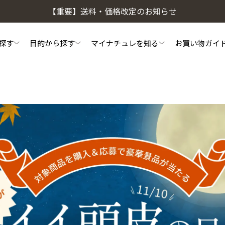
【重要】送料・価格改定のお知らせ
探す
目的から探す
マイナチュレを知る
お買い物ガイ
頭皮・ヘアケア相談窓口
私たちのこだわり
初めての方へ
マイナチュレコラム
よくあるご質問
ご利用方法
会
頭皮ケア
ヘアケア
薬用スカルプシャンプー
スカルプフローラブース
ヘアトリートメント
やわらかヘッドスパブラ