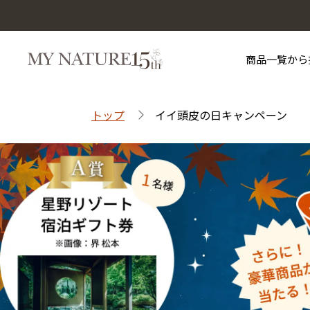
商品一覧から
トップ
イイ頭皮の日キャンペーン
マイナチュレを知る
お買い物ガイド
目的から探す
サポート
マイナチュレシリーズ
マイナチュレ薬用育毛剤