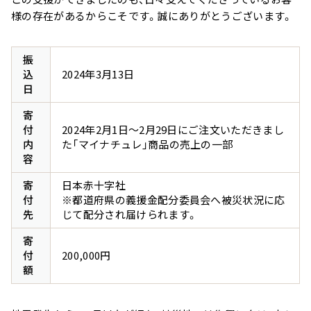
様の存在があるからこそです。誠にありがとうございます。
振
込
2024年3月13日
日
寄
付
2024年2月1日～2月29日にご注文いただきまし
内
た「マイナチュレ」商品の売上の一部
容
寄
日本赤十字社
付
※都道府県の義援金配分委員会へ被災状況に応
先
じて配分され届けられます。
寄
付
200,000円
額