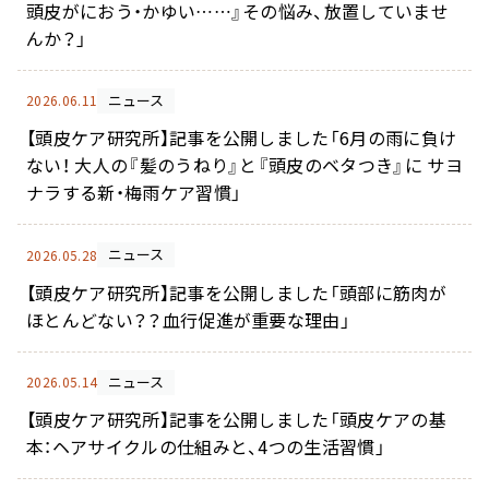
用）
頭皮がにおう・かゆい……』その悩み、放置していませ
んか？」
ニュース
2026.06.11
【頭皮ケア研究所】記事を公開しました「6月の雨に負け
サプリメント シナジ
サプリメント オールイ
ー
ンワン
ない！ 大人の『髪のうねり』と『頭皮のベタつき』に サヨ
ナラする新・梅雨ケア習慣」
マイナチュレシリーズ一覧
ニュース
2026.05.28
【頭皮ケア研究所】記事を公開しました「頭部に筋肉が
ほとんどない？？血行促進が重要な理由」
サポートアイテム一覧
ニュース
2026.05.14
【頭皮ケア研究所】記事を公開しました「頭皮ケアの基
お得なおまとめ定期コース
本：ヘアサイクルの仕組みと、4つの生活習慣」