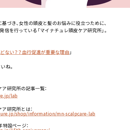
に基づき、女性の頭皮と髪のお悩みに役立つために、
発信を行っている「マイナチュレ頭皮ケア研究所」。
どない？？血行促進が重要な理由
」
さいね。
ケア研究所の記事一覧：
e.jp/lab
ケア研究所とは：
ure.jp/shop/information/mn-scalpcare-lab
年特設ページ：
e.jp/15th-anniversary/