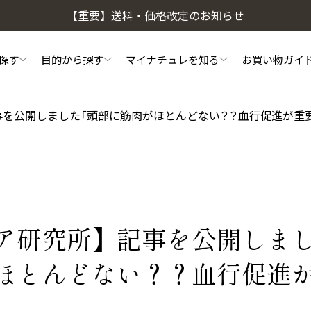
【重要】送料・価格改定のお知らせ
探す
目的から探す
マイナチュレを知る
お買い物ガイ
事を公開しました「頭部に筋肉がほとんどない？？血行促進が重
頭皮・ヘアケア相談窓口
私たちのこだわり
初めての方へ
マイナチュレコラム
よくあるご質問
ご利用方法
会
頭皮ケア
ヘアケア
薬用スカルプシャンプー
スカルプフローラブース
ア研究所】記事を公開しま
ほとんどない？？血行促進
ヘアトリートメント
やわらかヘッドスパブラ