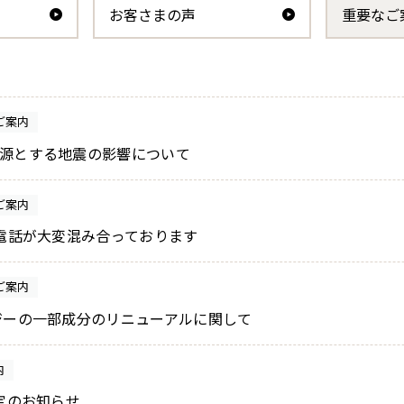
お客さまの声
重要なご
オールインワンカラートリート
サプリメント シナジー
メント（白髪用）
ご案内
源とする地震の影響について
サポートアイテム
ご案内
お電話が大変混み合っております
ご案内
ジーの一部成分のリニューアルに関して
内
改定のお知らせ