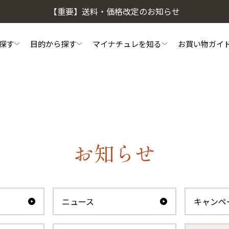
【重要】送料・価格改定のお知らせ
探す
目的から探す
マイナチュレを知る
お買い物ガイ
頭皮・ヘアケア相談窓口
私たちのこだわり
初めての方へ
マイナチュレコラム
よくあるご質問
ご利用方法
会
頭皮ケア
ヘアケア
お知らせ
薬用スカルプシャンプー
スカルプフローラブース
ニュース
キャンペ
ヘアトリートメント
やわらかヘッドスパブラ