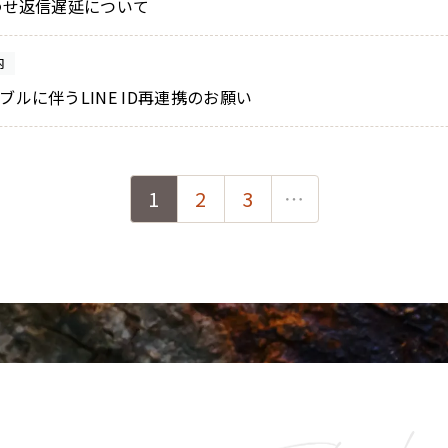
合わせ返信遅延について
内
ブルに伴うLINE ID再連携のお願い
1
2
3
…