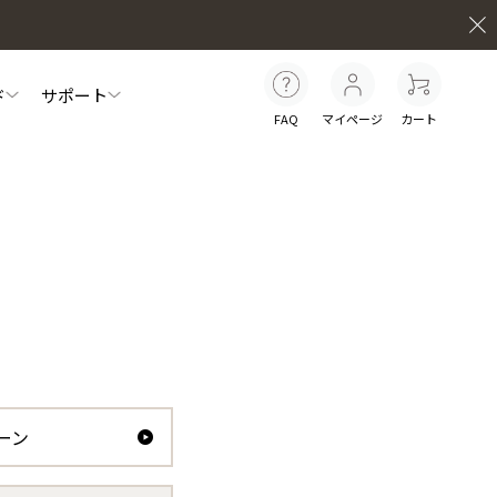
ド
サポート
FAQ
マイページ
カート
員特典について
セルフケア動画
お知らせ
マイナチュレシリーズ一覧
白髪ケア
インナーケア
ター
スカルプリッチナイトセラム
ーン
シ
やわらぐクッションブラシ