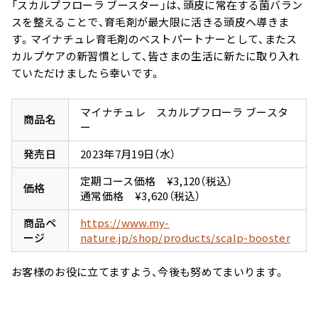
用）
「スカルプフローラ ブースター」は、頭皮に常在する菌バラン
スを整えることで、育毛剤が最大限に活きる頭皮へ導きま
す。マイナチュレ育毛剤のベストパートナーとして、またス
カルプケアの新習慣として、皆さまの生活に新たに取り入れ
ていただけましたら幸いです。
サプリメント シナジ
サプリメント オールイ
ー
ンワン
マイナチュレ スカルプフローラ ブースタ
商品名
ー
発売日
2023年7月19日（水）
マイナチュレシリーズ一覧
定期コース価格 ¥3,120（税込）
価格
通常価格 ¥3,620（税込）
商品ペ
https://www.my-
サポートアイテム一覧
ージ
nature.jp/shop/products/scalp-booster
お客様のお役に立てますよう、今後も努めてまいります。
お得なおまとめ定期コース