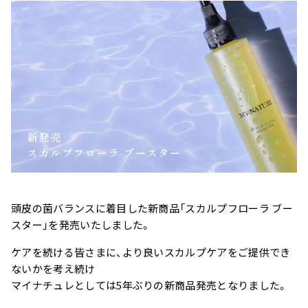
ー
スター
スカルプリッチナイト
ヘアトリートメント
セラム
やわらかヘッドスパブ
やわらぐクッションブ
ラシ
ラシ
頭皮の菌バランスに着目した新商品「スカルプフローラ ブー
スター」を発売いたしました。
ケアを続ける皆さまに、より良いスカルプケアをご提供でき
ないかを考え続け
ミルキーシフト ヘアオ
オールインワンカラー
マイナチュレとしては5年ぶりの新商品発売となりました。
イル
トリートメント（白髪