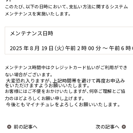
ー
このたび、以下の日時において、支払い方法に関するシステム
メンテナンスを実施いたします。
メンテナンス日時
スカルプリッチナイトセラ
ヘアトリートメント
ム
2025 年 8 月 19 日（火）午前 2 時 00 分 ～ 午前 6 時 
メンテナンス時間中はクレジットカード払いがご利用ができ
ない場合がございます。
やわらかヘッドスパブラシ
やわらぐクッションブラ
大変恐れ入りますが、上記時間帯を避けて再度お申込み
をいただけますようお願いいたします。
お客様にはご不便をおかけいたしますが、何卒ご理解とご協
力のほどよろしくお願い申し上げます。
今後ともマイナチュレをよろしくお願いいたします。
ミルキーシフト ヘアオイル
オールインワンカラート
ートメント（白髪用）
前の記事へ
次の記事へ