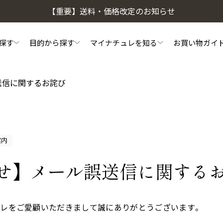
【重要】送料・価格改定のお知らせ
探す
目的から探す
マイナチュレを知る
お買い物ガイ
送信に関するお詫び
頭皮・ヘアケア相談窓口
私たちのこだわり
初めての方へ
マイナチュレコラム
よくあるご質問
ご利用方法
会
頭皮ケア
ヘアケア
案内
薬用スカルプシャンプー
スカルプフローラブース
せ】メール誤送信に関する
ュレをご愛顧いただきまして誠にありがとうございます。
ヘアトリートメント
やわらかヘッドスパブラ