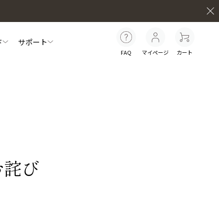
ド
サポート
FAQ
マイページ
カート
員特典について
セルフケア動画
お知らせ
マイナチュレシリーズ一覧
白髪ケア
インナーケア
ター
スカルプリッチナイトセラム
お詫び
シ
やわらぐクッションブラシ