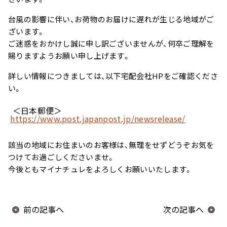
ー
スター
台風の影響に伴い、お荷物のお届けに遅れが生じる地域がご
ざいます。
ご迷惑をおかけし誠に申し訳ございませんが、何卒ご理解を
賜りますようお願い申し上げます。
スカルプリッチナイト
ヘアトリートメント
セラム
詳しい情報につきましては、以下宅配会社HPをご確認くださ
い。
＜日本郵便＞
https://www.post.japanpost.jp/newsrelease/
やわらかヘッドスパブ
やわらぐクッションブ
該当の地域にお住まいのお客様は、無理をせずどうぞお気を
ラシ
ラシ
つけてお過ごしくださいませ。
今後ともマイナチュレをよろしくお願いいたします。
ミルキーシフト ヘアオ
オールインワンカラー
前の記事へ
次の記事へ
イル
トリートメント（白髪