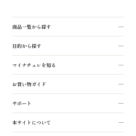
商品一覧から探す
商品一覧を見る
目的から探す
マイナチュレシリーズ
頭皮ケア
サポートアイテム
マイナチュレを知る
ヘアケア
お得なおまとめ定期コース
私たちのこだわり
白髪ケア
お買い物ガイド
マイナチュレコラム
インナーケア
初めての方へ
セルフケア動画
サポート
ご利用方法
頭皮・ヘアケア相談窓口
会員特典について
本サイトについて
よくあるご質問
会社概要