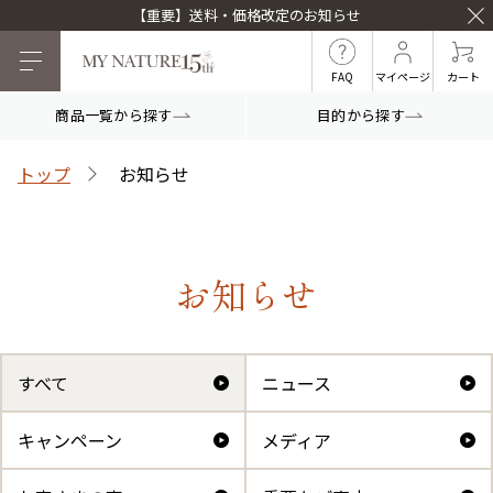
【重要】送料・価格改定のお知らせ
FAQ
マイページ
カート
商品一覧から探す
目的から探す
目的から探す
トップ
お知らせ
マイナチュレシリーズ
お知らせ
マイナチュレ薬用育毛剤
頭皮ケア
ヘアケア
すべて
ニュース
キャンペーン
メディア
白髪ケア
インナーケア
薬用スカルプシャンプ
スカルプフローラブー