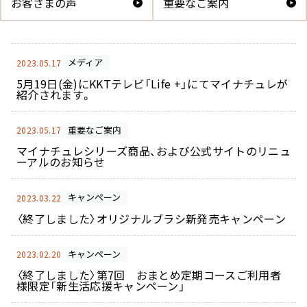
お客さまの声
重要なご案内
ー
スター
メディア
2023.05.17
5月19日(金)にKKTテレビ「Life +」にてマイナチュレが
スカルプリッチナイト
ヘアトリートメント
紹介されます。
セラム
重要なご案内
2023.05.17
マイナチュレシリーズ商品、および公式サイトのリニュ
ーアルのお知らせ
やわらかヘッドスパブ
やわらぐクッションブ
ラシ
キャンペーン
ラシ
2023.03.22
〈終了しました〉オリジナルブラシ新発売キャンペーン
キャンペーン
2023.02.20
〈終了しました〉第7回 おまとめ定期コースご利用者
ミルキーシフト ヘアオ
オールインワンカラー
様限定「新生活応援キャンペーン」
イル
トリートメント（白髪